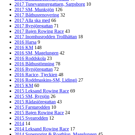
2017 Tunevannsregattaen, Sarpsborg
10
2017 SM, Munksjön
126
2017 Båthusrenovering
32
2017 Alla ska med
66
2017 Ryrsjöregattan
71
2017 Bajen Rowing Race
43
2017 Inomhusrodden Trollhättan
18
2016 Harsa
9
2016 KM
148
2016 SM, Magelungen
42
2016 Roddskola
23
2016 Båthustömning
78
2016 Ryrsjöregattan
72
2016 Racice, Tjeckien
48
2016 Roddmaskins-SM, Lidingö
27
2015 KM
60
2015 Leksand Rowing Race
69
2015 SM, Ryrsjön
26
2015 Rådasiöregattan
43
2015 Farstarodden
10
2015 Bajen Rowing Race
24
2015 Svearodden
12
2014
14
2014 Leksand Rowing Race
17
2014 Supersprint & Roathlon, Magelungen
45