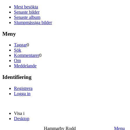
Mest besökta
Senaste bilder
Senaste album
Slumpmässiga bilder
Meny
Taggar
0
Sök
Kommentarer
0
Om
Meddelande
Identifiering
Registrera
Logga in
Visa i
Desktop
Hammarby Rodd
Menu