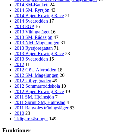
2014 SM-Bankett
24
2014 SM, Ryrsjön
43
2014 Bajen Rowing Race
21
2014 Svearodden
17
2013 8GP
16
2013 Vikingatåget
16
2013 SM, Rådasjön
47
2013 NM, Magelungen
31
2013 Ryrsjöregattan
71
2013 Bajen Rowing Race
23
2013 Svearodden
15
2012
11
2012 Göta Älvrodden
18
2012 SM, Magelungen
20
2012 Utbyggnaden
49
2012 Sommarroddskola
10
2012 Bajen Rowing Race
19
2011 SM, Hjelmsjön
7
2011 Sprint-SM, Halmstad
4
2011 Banyoles träningsläger
83
2010
23
Tidigare säsonger
149
Funktioner