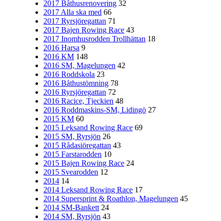
2017 Båthusrenovering
32
2017 Alla ska med
66
2017 Ryrsjöregattan
71
2017 Bajen Rowing Race
43
2017 Inomhusrodden Trollhättan
18
2016 Harsa
9
2016 KM
148
2016 SM, Magelungen
42
2016 Roddskola
23
2016 Båthustömning
78
2016 Ryrsjöregattan
72
2016 Racice, Tjeckien
48
2016 Roddmaskins-SM, Lidingö
27
2015 KM
60
2015 Leksand Rowing Race
69
2015 SM, Ryrsjön
26
2015 Rådasiöregattan
43
2015 Farstarodden
10
2015 Bajen Rowing Race
24
2015 Svearodden
12
2014
14
2014 Leksand Rowing Race
17
2014 Supersprint & Roathlon, Magelungen
45
2014 SM-Bankett
24
2014 SM, Ryrsjön
43