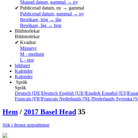
Skapad datum, gammal → ny
✔
Publicerad datum, ny → gammal
Publicerad datum, gammal → ny
Besökare, hög → låg
Besökare, låg → hög
Bildstorlekar
Bildstorlekar
✔
Kvadrat
Miniatyr
M - medium
L - stor
bildspel
Kalender
Kalender
Språk
Språk
Deutsch [DE]
Deutsch
English [UK]
English
Español [ES]
Espa
Français [FR]
Français
Nederlands [NL]
Nederlands
Svenska [S
Hem
/
2017 Basel Head
35
Sök i denna uppsättning