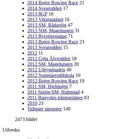
2014 Bajen Rowing Race
21
2014 Svearodden
17
2013 8GP
16
2013 Vikingatåget
16
2013 SM, Rådasjön
47
2013 NM, Magelungen
31
2013 Ryrsjöregattan
71
2013 Bajen Rowing Race
23
2013 Svearodden
15
2012
11
2012 Göta Älvrodden
18
2012 SM, Magelungen
20
2012 Utbyggnaden
49
2012 Sommarroddskola
10
2012 Bajen Rowing Race
19
2011 SM, Hjelmsjön
7
2011 Sprint-SM, Halmstad
4
2011 Banyoles träningsläger
83
2010
23
Tidigare säsonger
149
2473 bilder
Utforska