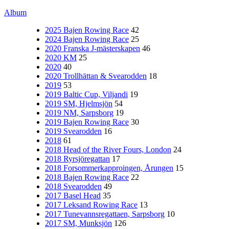
Album
2025 Bajen Rowing Race
42
2024 Bajen Rowing Race
25
2020 Franska J-mästerskapen
46
2020 KM
25
2020
40
2020 Trollhättan & Svearodden
18
2019
53
2019 Baltic Cup, Viljandi
19
2019 SM, Hjelmsjön
54
2019 NM, Sarpsborg
19
2019 Bajen Rowing Race
30
2019 Svearodden
16
2018
61
2018 Head of the River Fours, London
24
2018 Ryrsjöregattan
17
2018 Forsommerkapproingen, Årungen
15
2018 Bajen Rowing Race
22
2018 Svearodden
49
2017 Basel Head
35
2017 Leksand Rowing Race
13
2017 Tunevannsregattaen, Sarpsborg
10
2017 SM, Munksjön
126