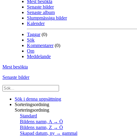
Mest besökta
Senaste bilder
Senaste album
Slumpmässiga bilder
Kalender
Taggar
(0)
Sök
Kommentarer
(0)
Om
Meddelande
Mest besökta
Senaste bilder
Sök i denna uppsättning
Sorteringsordning
Sorteringsordning
Standard
Bildens namn, A → Ö
Bildens namn, Z → Ö
Skapad datum, ny → gammal