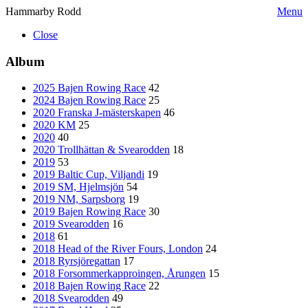
Hammarby Rodd
Menu
Close
Album
2025 Bajen Rowing Race
42
2024 Bajen Rowing Race
25
2020 Franska J-mästerskapen
46
2020 KM
25
2020
40
2020 Trollhättan & Svearodden
18
2019
53
2019 Baltic Cup, Viljandi
19
2019 SM, Hjelmsjön
54
2019 NM, Sarpsborg
19
2019 Bajen Rowing Race
30
2019 Svearodden
16
2018
61
2018 Head of the River Fours, London
24
2018 Ryrsjöregattan
17
2018 Forsommerkapproingen, Årungen
15
2018 Bajen Rowing Race
22
2018 Svearodden
49