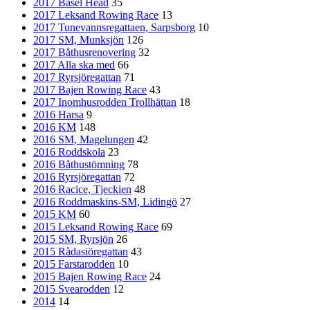
2017 Basel Head
35
2017 Leksand Rowing Race
13
2017 Tunevannsregattaen, Sarpsborg
10
2017 SM, Munksjön
126
2017 Båthusrenovering
32
2017 Alla ska med
66
2017 Ryrsjöregattan
71
2017 Bajen Rowing Race
43
2017 Inomhusrodden Trollhättan
18
2016 Harsa
9
2016 KM
148
2016 SM, Magelungen
42
2016 Roddskola
23
2016 Båthustömning
78
2016 Ryrsjöregattan
72
2016 Racice, Tjeckien
48
2016 Roddmaskins-SM, Lidingö
27
2015 KM
60
2015 Leksand Rowing Race
69
2015 SM, Ryrsjön
26
2015 Rådasiöregattan
43
2015 Farstarodden
10
2015 Bajen Rowing Race
24
2015 Svearodden
12
2014
14