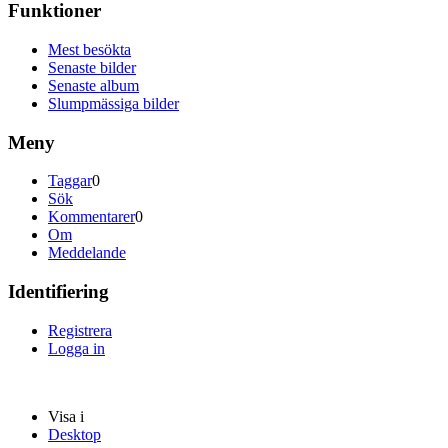
Funktioner
Mest besökta
Senaste bilder
Senaste album
Slumpmässiga bilder
Meny
Taggar
0
Sök
Kommentarer
0
Om
Meddelande
Identifiering
Registrera
Logga in
Visa i
Desktop