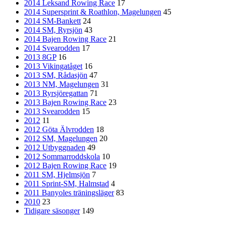
2014 Leksand Rowing Race
17
2014 Supersprint & Roathlon, Magelungen
45
2014 SM-Bankett
24
2014 SM, Ryrsjön
43
2014 Bajen Rowing Race
21
2014 Svearodden
17
2013 8GP
16
2013 Vikingatåget
16
2013 SM, Rådasjön
47
2013 NM, Magelungen
31
2013 Ryrsjöregattan
71
2013 Bajen Rowing Race
23
2013 Svearodden
15
2012
11
2012 Göta Älvrodden
18
2012 SM, Magelungen
20
2012 Utbyggnaden
49
2012 Sommarroddskola
10
2012 Bajen Rowing Race
19
2011 SM, Hjelmsjön
7
2011 Sprint-SM, Halmstad
4
2011 Banyoles träningsläger
83
2010
23
Tidigare säsonger
149