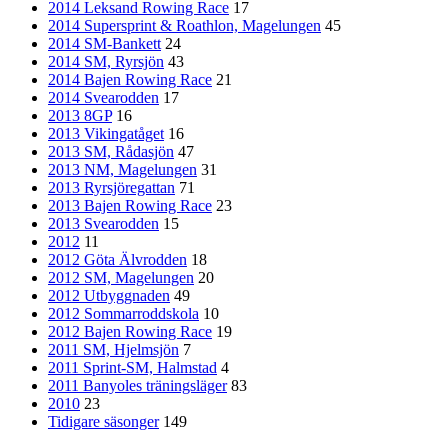
2014 Leksand Rowing Race
17
2014 Supersprint & Roathlon, Magelungen
45
2014 SM-Bankett
24
2014 SM, Ryrsjön
43
2014 Bajen Rowing Race
21
2014 Svearodden
17
2013 8GP
16
2013 Vikingatåget
16
2013 SM, Rådasjön
47
2013 NM, Magelungen
31
2013 Ryrsjöregattan
71
2013 Bajen Rowing Race
23
2013 Svearodden
15
2012
11
2012 Göta Älvrodden
18
2012 SM, Magelungen
20
2012 Utbyggnaden
49
2012 Sommarroddskola
10
2012 Bajen Rowing Race
19
2011 SM, Hjelmsjön
7
2011 Sprint-SM, Halmstad
4
2011 Banyoles träningsläger
83
2010
23
Tidigare säsonger
149