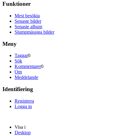
Funktioner
Mest besökta
Senaste bilder
Senaste album
Slumpmässiga bilder
Meny
Taggar
0
Sök
Kommentarer
0
Om
Meddelande
Identifiering
Registrera
Logga in
Visa i
Desktop