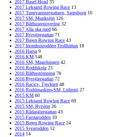
2017 Basel Head
35
2017 Leksand Rowing Race
13
2017 Tunevannsregattaen, Sarpsborg
10
2017 SM, Munksjön
126
2017 Båthusrenovering
32
2017 Alla ska med
66
2017 Ryrsjöregattan
71
2017 Bajen Rowing Race
43
2017 Inomhusrodden Trollhättan
18
2016 Harsa
9
2016 KM
148
2016 SM, Magelungen
42
2016 Roddskola
23
2016 Båthustömning
78
2016 Ryrsjöregattan
72
2016 Racice, Tjeckien
48
2016 Roddmaskins-SM, Lidingö
27
2015 KM
60
2015 Leksand Rowing Race
69
2015 SM, Ryrsjön
26
2015 Rådasiöregattan
43
2015 Farstarodden
10
2015 Bajen Rowing Race
24
2015 Svearodden
12
2014
14