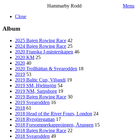
Hammarby Rodd
Menu
Close
Album
2025 Bajen Rowing Race
42
2024 Bajen Rowing Race
25
2020 Franska J-mästerskapen
46
2020 KM
25
2020
40
2020 Trollhättan & Svearodden
18
2019
53
2019 Baltic Cup, Viljandi
19
2019 SM, Hjelmsjön
54
2019 NM, Sarpsborg
19
2019 Bajen Rowing Race
30
2019 Svearodden
16
2018
61
2018 Head of the River Fours, London
24
2018 Ryrsjöregattan
17
2018 Forsommerkapproingen, Årungen
15
2018 Bajen Rowing Race
22
2018 Svearodden
49