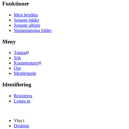
Funktioner
Mest besökta
Senaste bilder
Senaste album
Slumpmässiga bilder
Meny
Taggar
0
Sök
Kommentarer
0
Om
Meddelande
Identifiering
Registrera
Logga in
Visa i
Desktop