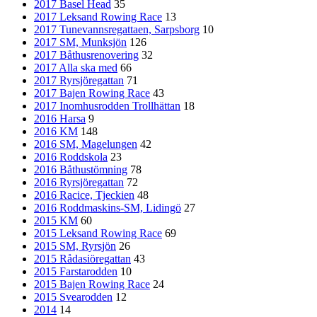
2017 Basel Head
35
2017 Leksand Rowing Race
13
2017 Tunevannsregattaen, Sarpsborg
10
2017 SM, Munksjön
126
2017 Båthusrenovering
32
2017 Alla ska med
66
2017 Ryrsjöregattan
71
2017 Bajen Rowing Race
43
2017 Inomhusrodden Trollhättan
18
2016 Harsa
9
2016 KM
148
2016 SM, Magelungen
42
2016 Roddskola
23
2016 Båthustömning
78
2016 Ryrsjöregattan
72
2016 Racice, Tjeckien
48
2016 Roddmaskins-SM, Lidingö
27
2015 KM
60
2015 Leksand Rowing Race
69
2015 SM, Ryrsjön
26
2015 Rådasiöregattan
43
2015 Farstarodden
10
2015 Bajen Rowing Race
24
2015 Svearodden
12
2014
14