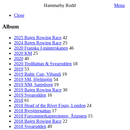
Hammarby Rodd
Menu
Close
Album
2025 Bajen Rowing Race
42
2024 Bajen Rowing Race
25
2020 Franska J-mästerskapen
46
2020 KM
25
2020
40
2020 Trollhättan & Svearodden
18
2019
53
2019 Baltic Cup, Viljandi
19
2019 SM, Hjelmsjön
54
2019 NM, Sarpsborg
19
2019 Bajen Rowing Race
30
2019 Svearodden
16
2018
61
2018 Head of the River Fours, London
24
2018 Ryrsjöregattan
17
2018 Forsommerkapproingen, Årungen
15
2018 Bajen Rowing Race
22
2018 Svearodden
49