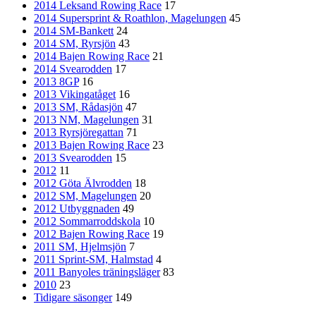
2014 Leksand Rowing Race
17
2014 Supersprint & Roathlon, Magelungen
45
2014 SM-Bankett
24
2014 SM, Ryrsjön
43
2014 Bajen Rowing Race
21
2014 Svearodden
17
2013 8GP
16
2013 Vikingatåget
16
2013 SM, Rådasjön
47
2013 NM, Magelungen
31
2013 Ryrsjöregattan
71
2013 Bajen Rowing Race
23
2013 Svearodden
15
2012
11
2012 Göta Älvrodden
18
2012 SM, Magelungen
20
2012 Utbyggnaden
49
2012 Sommarroddskola
10
2012 Bajen Rowing Race
19
2011 SM, Hjelmsjön
7
2011 Sprint-SM, Halmstad
4
2011 Banyoles träningsläger
83
2010
23
Tidigare säsonger
149