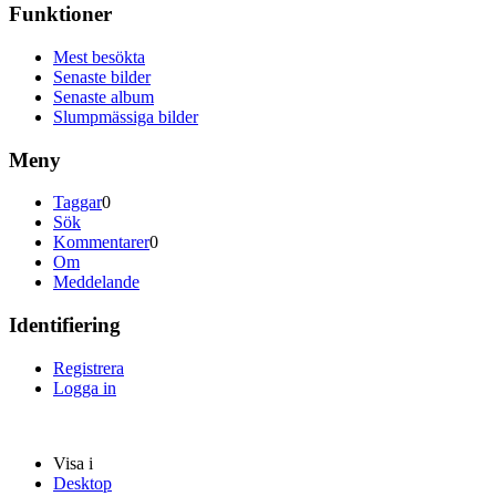
Funktioner
Mest besökta
Senaste bilder
Senaste album
Slumpmässiga bilder
Meny
Taggar
0
Sök
Kommentarer
0
Om
Meddelande
Identifiering
Registrera
Logga in
Visa i
Desktop