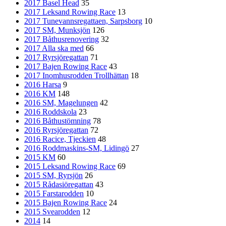
2017 Basel Head
35
2017 Leksand Rowing Race
13
2017 Tunevannsregattaen, Sarpsborg
10
2017 SM, Munksjön
126
2017 Båthusrenovering
32
2017 Alla ska med
66
2017 Ryrsjöregattan
71
2017 Bajen Rowing Race
43
2017 Inomhusrodden Trollhättan
18
2016 Harsa
9
2016 KM
148
2016 SM, Magelungen
42
2016 Roddskola
23
2016 Båthustömning
78
2016 Ryrsjöregattan
72
2016 Racice, Tjeckien
48
2016 Roddmaskins-SM, Lidingö
27
2015 KM
60
2015 Leksand Rowing Race
69
2015 SM, Ryrsjön
26
2015 Rådasiöregattan
43
2015 Farstarodden
10
2015 Bajen Rowing Race
24
2015 Svearodden
12
2014
14