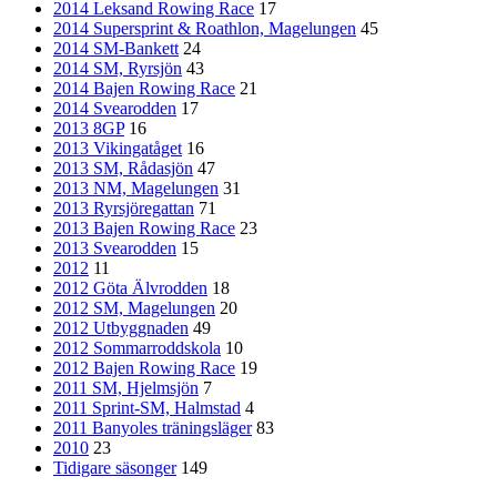
2014 Leksand Rowing Race
17
2014 Supersprint & Roathlon, Magelungen
45
2014 SM-Bankett
24
2014 SM, Ryrsjön
43
2014 Bajen Rowing Race
21
2014 Svearodden
17
2013 8GP
16
2013 Vikingatåget
16
2013 SM, Rådasjön
47
2013 NM, Magelungen
31
2013 Ryrsjöregattan
71
2013 Bajen Rowing Race
23
2013 Svearodden
15
2012
11
2012 Göta Älvrodden
18
2012 SM, Magelungen
20
2012 Utbyggnaden
49
2012 Sommarroddskola
10
2012 Bajen Rowing Race
19
2011 SM, Hjelmsjön
7
2011 Sprint-SM, Halmstad
4
2011 Banyoles träningsläger
83
2010
23
Tidigare säsonger
149