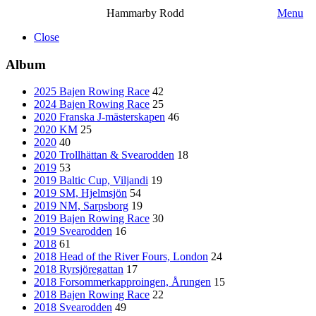
Hammarby Rodd
Menu
Close
Album
2025 Bajen Rowing Race
42
2024 Bajen Rowing Race
25
2020 Franska J-mästerskapen
46
2020 KM
25
2020
40
2020 Trollhättan & Svearodden
18
2019
53
2019 Baltic Cup, Viljandi
19
2019 SM, Hjelmsjön
54
2019 NM, Sarpsborg
19
2019 Bajen Rowing Race
30
2019 Svearodden
16
2018
61
2018 Head of the River Fours, London
24
2018 Ryrsjöregattan
17
2018 Forsommerkapproingen, Årungen
15
2018 Bajen Rowing Race
22
2018 Svearodden
49