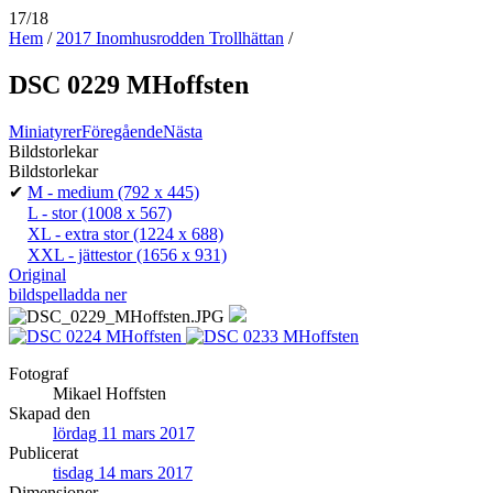
17/18
Hem
/
2017 Inomhusrodden Trollhättan
/
DSC 0229 MHoffsten
Miniatyrer
Föregående
Nästa
Bildstorlekar
Bildstorlekar
✔
M - medium
(792 x 445)
L - stor
(1008 x 567)
XL - extra stor
(1224 x 688)
XXL - jättestor
(1656 x 931)
Original
bildspel
ladda ner
Fotograf
Mikael Hoffsten
Skapad den
lördag 11 mars 2017
Publicerat
tisdag 14 mars 2017
Dimensioner