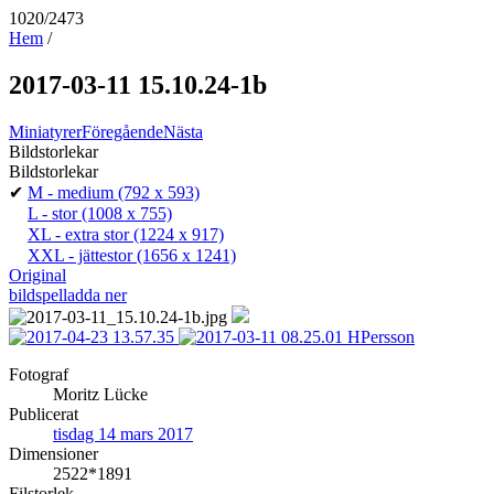
1020/2473
Hem
/
2017-03-11 15.10.24-1b
Miniatyrer
Föregående
Nästa
Bildstorlekar
Bildstorlekar
✔
M - medium
(792 x 593)
L - stor
(1008 x 755)
XL - extra stor
(1224 x 917)
XXL - jättestor
(1656 x 1241)
Original
bildspel
ladda ner
Fotograf
Moritz Lücke
Publicerat
tisdag 14 mars 2017
Dimensioner
2522*1891
Filstorlek