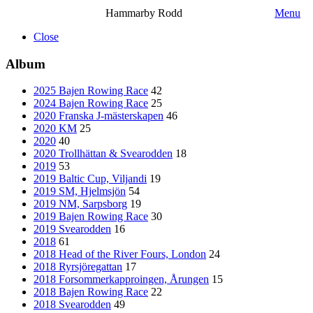
Hammarby Rodd
Menu
Close
Album
2025 Bajen Rowing Race
42
2024 Bajen Rowing Race
25
2020 Franska J-mästerskapen
46
2020 KM
25
2020
40
2020 Trollhättan & Svearodden
18
2019
53
2019 Baltic Cup, Viljandi
19
2019 SM, Hjelmsjön
54
2019 NM, Sarpsborg
19
2019 Bajen Rowing Race
30
2019 Svearodden
16
2018
61
2018 Head of the River Fours, London
24
2018 Ryrsjöregattan
17
2018 Forsommerkapproingen, Årungen
15
2018 Bajen Rowing Race
22
2018 Svearodden
49