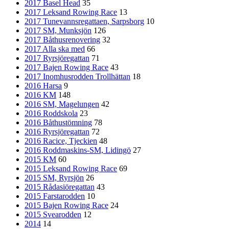
2017 Basel Head
35
2017 Leksand Rowing Race
13
2017 Tunevannsregattaen, Sarpsborg
10
2017 SM, Munksjön
126
2017 Båthusrenovering
32
2017 Alla ska med
66
2017 Ryrsjöregattan
71
2017 Bajen Rowing Race
43
2017 Inomhusrodden Trollhättan
18
2016 Harsa
9
2016 KM
148
2016 SM, Magelungen
42
2016 Roddskola
23
2016 Båthustömning
78
2016 Ryrsjöregattan
72
2016 Racice, Tjeckien
48
2016 Roddmaskins-SM, Lidingö
27
2015 KM
60
2015 Leksand Rowing Race
69
2015 SM, Ryrsjön
26
2015 Rådasiöregattan
43
2015 Farstarodden
10
2015 Bajen Rowing Race
24
2015 Svearodden
12
2014
14