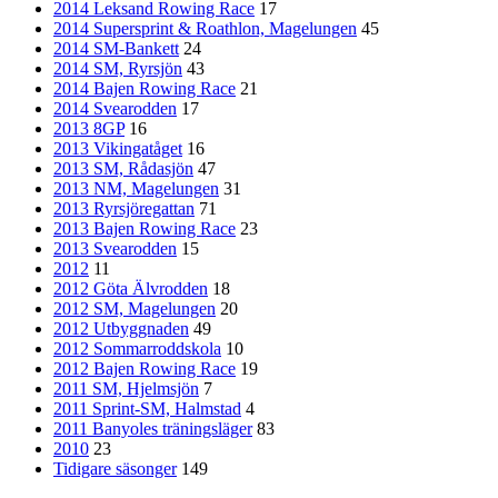
2014 Leksand Rowing Race
17
2014 Supersprint & Roathlon, Magelungen
45
2014 SM-Bankett
24
2014 SM, Ryrsjön
43
2014 Bajen Rowing Race
21
2014 Svearodden
17
2013 8GP
16
2013 Vikingatåget
16
2013 SM, Rådasjön
47
2013 NM, Magelungen
31
2013 Ryrsjöregattan
71
2013 Bajen Rowing Race
23
2013 Svearodden
15
2012
11
2012 Göta Älvrodden
18
2012 SM, Magelungen
20
2012 Utbyggnaden
49
2012 Sommarroddskola
10
2012 Bajen Rowing Race
19
2011 SM, Hjelmsjön
7
2011 Sprint-SM, Halmstad
4
2011 Banyoles träningsläger
83
2010
23
Tidigare säsonger
149