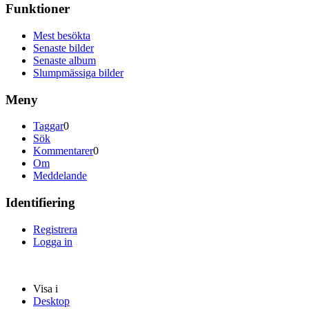
Funktioner
Mest besökta
Senaste bilder
Senaste album
Slumpmässiga bilder
Meny
Taggar
0
Sök
Kommentarer
0
Om
Meddelande
Identifiering
Registrera
Logga in
Visa i
Desktop