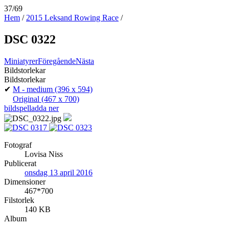
37/69
Hem
/
2015 Leksand Rowing Race
/
DSC 0322
Miniatyrer
Föregående
Nästa
Bildstorlekar
Bildstorlekar
✔
M - medium
(396 x 594)
Original
(467 x 700)
bildspel
ladda ner
Fotograf
Lovisa Niss
Publicerat
onsdag 13 april 2016
Dimensioner
467*700
Filstorlek
140 KB
Album